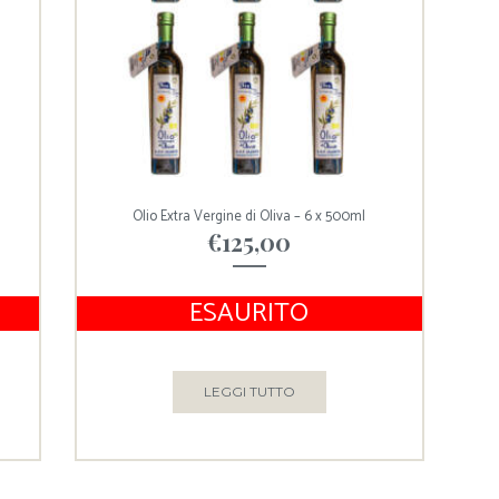
Olio Extra Vergine di Oliva – 6 x 500ml
€
125,00
ESAURITO
LEGGI TUTTO