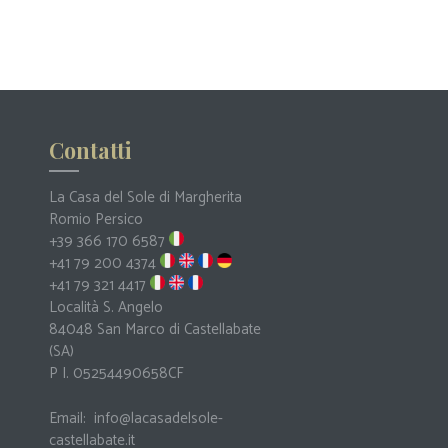
Contatti
La Casa del Sole di Margherita
Romio Persico
+39 366 170 6587
+41 79 200 4374
+41 79 321 4417
Località S. Angelo
84048 San Marco di Castellabate
(SA)
P I. 05254490658CF
Email:
info@lacasadelsole-
castellabate.it