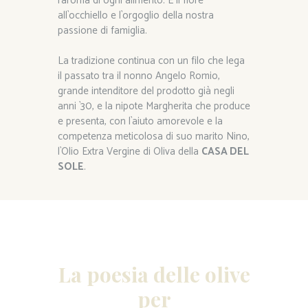
l`aroma di ogni alimento. È il fiore
all`occhiello e l`orgoglio della nostra
passione di famiglia.
La tradizione continua con un filo che lega
il passato tra il nonno Angelo Romio,
grande intenditore del prodotto già negli
anni `30, e la nipote Margherita che produce
e presenta, con l`aiuto amorevole e la
competenza meticolosa di suo marito Nino,
l`Olio Extra Vergine di Oliva della
CASA DEL
SOLE
.
La poesia delle olive
per