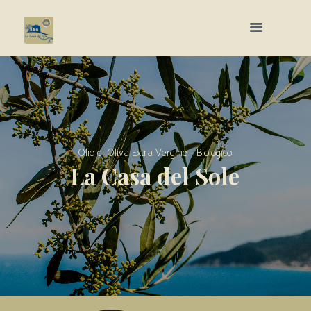
O
l
i
o
d
i
O
l
i
v
a
E
x
t
r
a
V
e
r
g
i
n
e
-
B
i
o
l
o
g
i
c
o
L
a
C
a
s
a
d
e
l
S
o
l
e