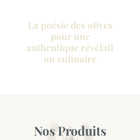
La poésie des olives
pour une
authentique révélati
on culinaire
Nos Produits