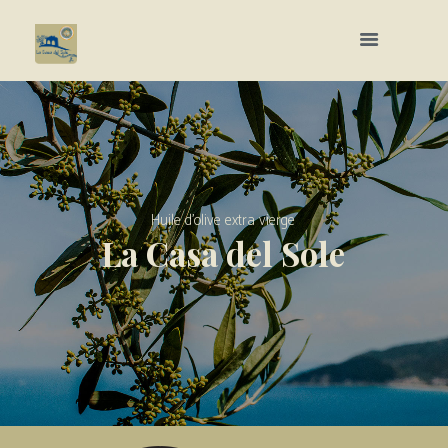
H
u
i
l
e
d
’
o
l
i
v
e
e
x
t
r
a
v
i
e
r
g
e
L
a
C
a
s
a
d
e
l
S
o
l
e