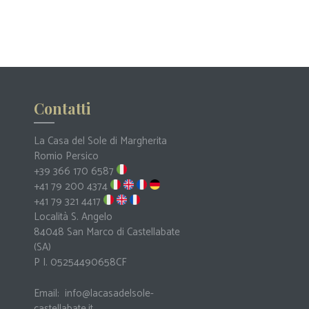
Contatti
La Casa del Sole di Margherita
Romio Persico
+39 366 170 6587
+41 79 200 4374
+41 79 321 4417
Località S. Angelo
84048 San Marco di Castellabate
(SA)
P I. 05254490658CF
Email:
info@lacasadelsole-
castellabate.it